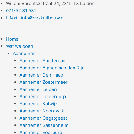
Ga
Willem Barentszstraat 24, 2315 TX Leiden
naar
071-52 31 532
de
Mail: info@voskuilbouw.nl
inhoud
Home
Wat we doen
Aannemer
Aannemer Amsterdam
Aannemer Alphen aan den Rijn
Aannemer Den Haag
Aannemer Zoetermeer
Aannemer Leiden
Aannemer Leiderdorp
Aannemer Katwijk
Aannemer Noordwijk
Aannemer Oegstgeest
Aannemer Sassenheim
Aannemer Voorburg