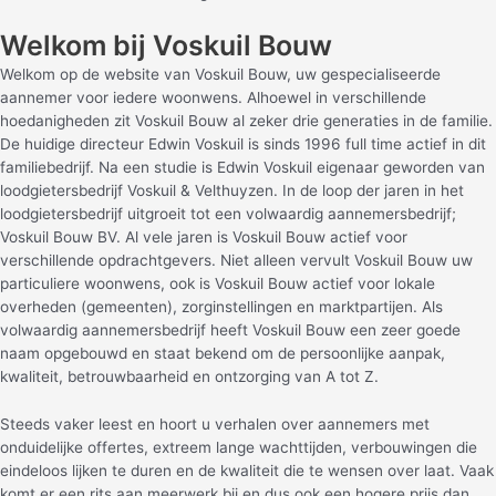
Welkom bij Voskuil Bouw
Welkom op de website van Voskuil Bouw, uw gespecialiseerde
aannemer voor iedere woonwens. Alhoewel in verschillende
hoedanigheden zit Voskuil Bouw al zeker drie generaties in de familie.
De huidige directeur Edwin Voskuil is sinds 1996 full time actief in dit
familiebedrijf. Na een studie is Edwin Voskuil eigenaar geworden van
loodgietersbedrijf Voskuil & Velthuyzen. In de loop der jaren in het
loodgietersbedrijf uitgroeit tot een volwaardig aannemersbedrijf;
Voskuil Bouw BV. Al vele jaren is Voskuil Bouw actief voor
verschillende opdrachtgevers. Niet alleen vervult Voskuil Bouw uw
particuliere woonwens, ook is Voskuil Bouw actief voor lokale
overheden (gemeenten), zorginstellingen en marktpartijen. Als
volwaardig aannemersbedrijf heeft Voskuil Bouw een zeer goede
naam opgebouwd en staat bekend om de persoonlijke aanpak,
kwaliteit, betrouwbaarheid en ontzorging van A tot Z.
Steeds vaker leest en hoort u verhalen over aannemers met
onduidelijke offertes, extreem lange wachttijden, verbouwingen die
eindeloos lijken te duren en de kwaliteit die te wensen over laat. Vaak
komt er een rits aan meerwerk bij en dus ook een hogere prijs dan