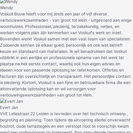
Wendy
Voskuil Bouw heeft voor mij sinds een jaar of vijf diverse
verbouwwerkzaamheden - van groot tot klein - uitgevoerd aan enige
woonhuizen. Professioneel, plezierig, terzakekundig, netjes, en
werken volgens plan zijn kenmerken van Voskuil's werk en inzet.
Bovendien werkt Voskuil samen met een vast team van specialisten.
Zodoende kennen ze elkaar goed; persoonlijk en ook wat betreft
keuze en standaard van materialen. Ik wil benadrukken dat Voskuil
uitblinkt in een eerlijke en professionele opname van het werk ter
plaatse na het eerste contact, waarbij ook hun eigen advies en
ideeen voor een passende oplossing ter tafel komen. Offertes en
facturen zijn overzichtelijk en transparaant. Het persoonlijke contact
is plezierig. Kortom, Voskuil is een fijne en betrouwbare firma die een
alomvattende oplossing kan en wil verzorgen voor
verbouwingswerkzaamheden van groot tot klein.
Evert Jan
VVE Leliestraat 22 Leiden is tevreden over het technisch ontwerp ,
begroting en planning. Toen tijdens de uitvoering allerlei onverwacht
houtrot, oude terrastegels en een verstopt riool te voorschijn kwam
werd hier professioneel op ingespeeld. Een aanvullende begroting en